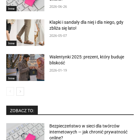
2026-06-26
Inne
Klapki i sandały dla niej i dla niego, gdy
zbliża się lato!
2026-05-07
Inne
Walentynki 2025: prezent, który buduje
bliskość
2026-01-19
Inne
ZOBACZ TO:
Bezpieczeństwo w sieci dla twórców
internetowych — jak chronić prywatność
online?