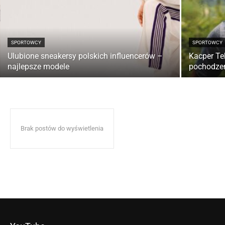
SPORTOWCY
SPORTOWCY
Ulubione sneakersy polskich influencerów –
Kacper Tek
najlepsze modele
pochodzen
Brak postów do wyświetlenia