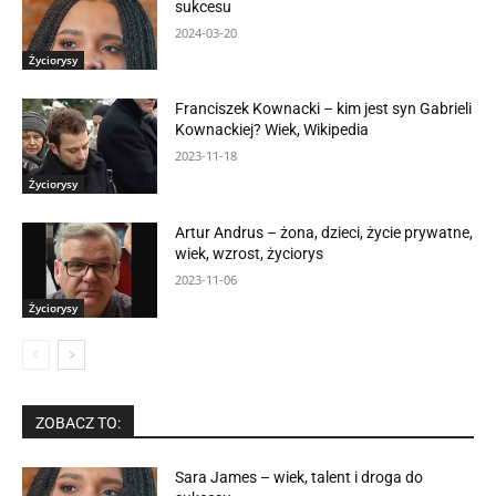
sukcesu
2024-03-20
Życiorysy
Franciszek Kownacki – kim jest syn Gabrieli
Kownackiej? Wiek, Wikipedia
2023-11-18
Życiorysy
Artur Andrus – żona, dzieci, życie prywatne,
wiek, wzrost, życiorys
2023-11-06
Życiorysy
ZOBACZ TO:
Sara James – wiek, talent i droga do