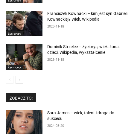
Życiorysy
Franciszek Kownacki – kim jest syn Gabrieli
Kownackiej? Wiek, Wikipedia
2023-11-18
Życiorysy
Dominik Strzelec – życiorys, wiek, żona,
dzieci, Wikipedia, wykształcenie
2023-11-18
Życiorysy
ZOBACZ TO:
Sara James – wiek, talent i droga do
sukcesu
2024-03-20