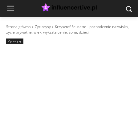
Strona główna
Życiorysy
Krzysztof Feusette - pochodzenie nazwiska,
życie prywatne, wiek, wykształcenie, żona, dzieci
Życiorysy