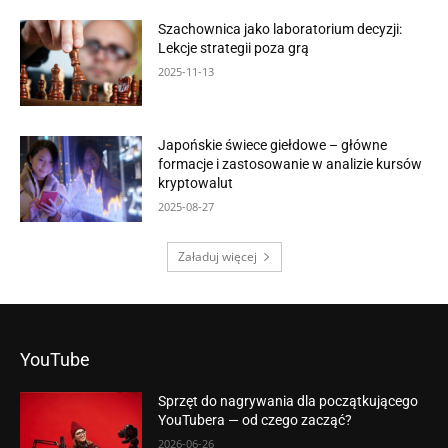
Szachownica jako laboratorium decyzji:
Lekcje strategii poza grą
2025-11-13
Japońskie świece giełdowe – główne
formacje i zastosowanie w analizie kursów
kryptowalut
2025-08-27
Załaduj więcej
YouTube
Sprzęt do nagrywania dla początkującego
YouTubera — od czego zacząć?
2026-06-26