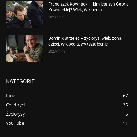
Franciszek Kownacki – kim jest syn Gabrieli
Kownackiej? Wiek, Wikipedia
2023-11-18
Dominik Strzelec – życiorys, wiek, żona,
dzieci, Wikipedia, wykształcenie
2023-11-18
KATEGORIE
Inne
67
Celebryci
35
Życiorysy
15
YouTube
11