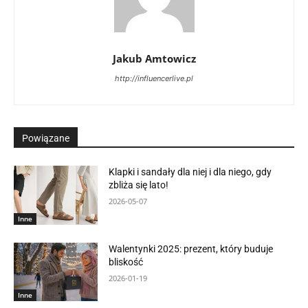
Jakub Amtowicz
http://influencerlive.pl
Powiązane
Klapki i sandały dla niej i dla niego, gdy
zbliża się lato!
2026-05-07
Inne
Walentynki 2025: prezent, który buduje
bliskość
2026-01-19
Inne