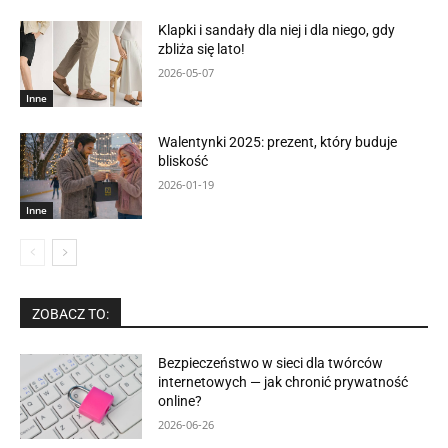
Klapki i sandały dla niej i dla niego, gdy
zbliża się lato!
2026-05-07
Inne
Walentynki 2025: prezent, który buduje
bliskość
2026-01-19
Inne
ZOBACZ TO:
Bezpieczeństwo w sieci dla twórców
internetowych — jak chronić prywatność
online?
2026-06-26