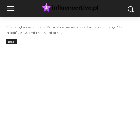
Strona główna
Inne
Powrót na wakacje do domu rodzinnego? Co
zrobić ze swoimi rzeczami przez...
Inne