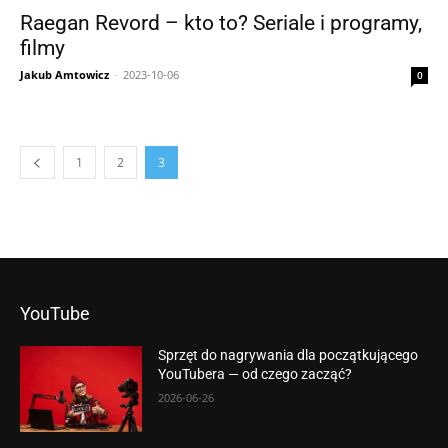
Raegan Revord – kto to? Seriale i programy,
filmy
Jakub Amtowicz
-
2023-10-06
0
1
2
3
YouTube
Sprzęt do nagrywania dla początkującego
YouTubera — od czego zacząć?
2026-06-26