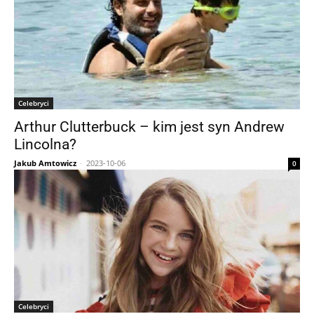
Celebryci
Arthur Clutterbuck – kim jest syn Andrew
Lincolna?
Jakub Amtowicz
-
2023-10-06
0
Celebryci