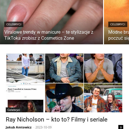
CELEBRYCI
CELEBRYCI
Viralowe trendy w manicure – te stylizacje z
Modne bra
TikToka zrobisz z Cosmetics Zone
poczuć się
Celebryci
Ray Nicholson – kto to? Filmy i seriale
Jakub Amtowicz
-
2023-10-09
0