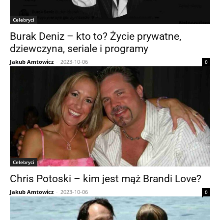
Celebryci
Burak Deniz – kto to? Życie prywatne,
dziewczyna, seriale i programy
Jakub Amtowicz
-
2023-10-06
0
Celebryci
Chris Potoski – kim jest mąż Brandi Love?
Jakub Amtowicz
-
2023-10-06
0