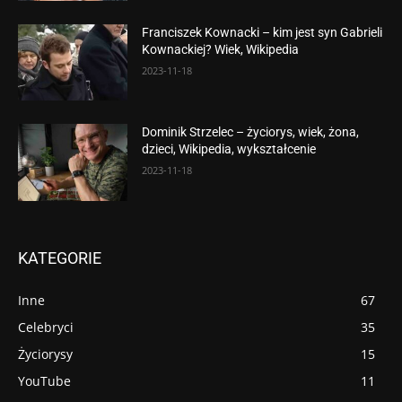
Franciszek Kownacki – kim jest syn Gabrieli
Kownackiej? Wiek, Wikipedia
2023-11-18
Dominik Strzelec – życiorys, wiek, żona,
dzieci, Wikipedia, wykształcenie
2023-11-18
KATEGORIE
Inne
67
Celebryci
35
Życiorysy
15
YouTube
11