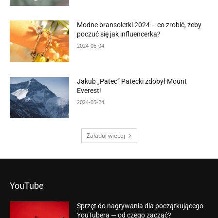
Modne bransoletki 2024 – co zrobić, żeby
poczuć się jak influencerka?
2024-06-04
Jakub „Patec” Patecki zdobył Mount
Everest!
2024-05-24
Załaduj więcej
YouTube
Sprzęt do nagrywania dla początkującego
YouTubera — od czego zacząć?