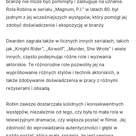
branżę nie może być pominięty i zasługuje na uznanie.
Rola Robina w serialu „Magnum, P.I.” w latach 80. był
jednym z jej wcześniejszych występów, który pomógł jej
zdobyć doświadczenie i ekspozycję w branży.
Dearden zagrała także w licznych innych serialach, takich
jak „Knight Rider”, „Airwolf”, „Murder, She Wrote” i wiele
innych, często podejmując różne role i wyzwania
aktorskie. Te różnorodne role pozwoliły jej na
wypróbowanie różnych stylów i technik aktorskich, a
także zdobywanie doświadczenia w pracy z różnymi
reżyserami i obsadą.
Robin zawsze dostarczała solidnych i konsekwentnych
występów, niezależnie od tego, czy była to mała rola w
telewizyjnym dramacie, czy większa postać w filmie. Jej
zdolność do wprowadzania autentyczności i głębi w
każdą postać, którą grała, sprawia, że jest cenioną