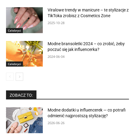
Viralowe trendy w manicure – te stylizacje z
TikToka zrobisz z Cosmetics Zone
2025-10-28
Celebryci
Modne bransoletki 2024 – co zrobić, żeby
poczuć się jak influencerka?
2024-06-04
Celebryci
ZOBACZ TO:
Modne dodatki u influencerek — co potrafi
odmienić najprostszą stylizację?
2026-06-26