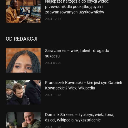
Najlepsze narzędzia do edycji wideo:
przewodnik dla początkujących i
zaawansowanych użytkowników
2024-12-17
OD REDAKCJI
Sara James – wiek, talent i droga do
sukcesu
2024-03-20
Franciszek Kownacki – kim jest syn Gabrieli
Kownackiej? Wiek, Wikipedia
2023-11-18
Dominik Strzelec – życiorys, wiek, żona,
dzieci, Wikipedia, wykształcenie
2023-11-18