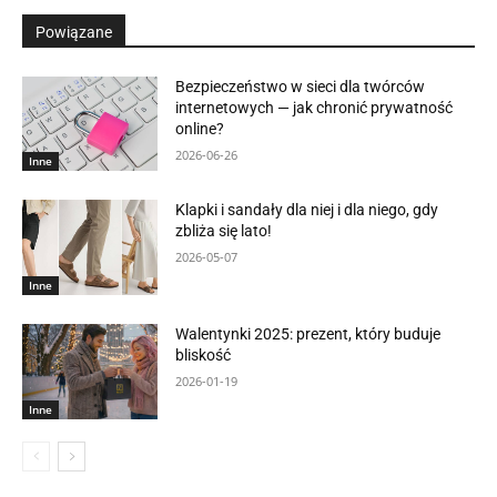
Powiązane
Bezpieczeństwo w sieci dla twórców
internetowych — jak chronić prywatność
online?
2026-06-26
Inne
Klapki i sandały dla niej i dla niego, gdy
zbliża się lato!
2026-05-07
Inne
Walentynki 2025: prezent, który buduje
bliskość
2026-01-19
Inne