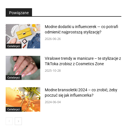
Powiązane
Modne dodatki u influencerek — co potrafi
odmienić najprostszą stylizację?
2026-06-26
Celebryci
Viralowe trendy w manicure – te stylizacje z
TikToka zrobisz z Cosmetics Zone
2025-10-28
Celebryci
Modne bransoletki 2024 – co zrobić, żeby
poczuć się jak influencerka?
2024-06-04
Celebryci