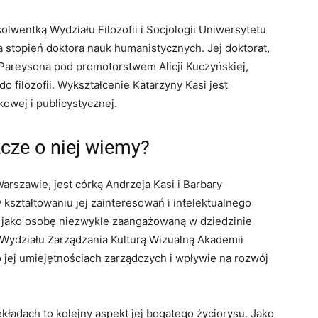
solwentką Wydziału Filozofii i Socjologii Uniwersytetu
 stopień doktora nauk humanistycznych. Jej doktorat,
 Pareysona pod promotorstwem Alicji Kuczyńskiej,
do filozofii. Wykształcenie Katarzyny Kasi jest
kowej i publicystycznej.
zcze o niej wiemy?
rszawie, jest córką Andrzeja Kasi i Barbary
w kształtowaniu jej zainteresowań i intelektualnego
ją jako osobę niezwykle zaangażowaną w dziedzinie
ki Wydziału Zarządzania Kulturą Wizualną Akademii
 jej umiejętnościach zarządczych i wpływie na rozwój
kładach to kolejny aspekt jej bogatego życiorysu. Jako