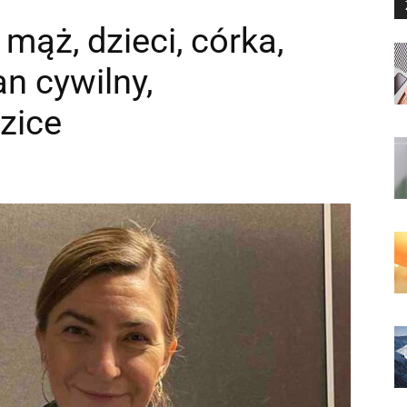
mąż, dzieci, córka,
an cywilny,
zice