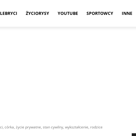
LEBRYCI
ŻYCIORYSY
YOUTUBE
SPORTOWCY
INNE
ci, córka, życie prywatne, stan cywilny, wykształcenie, rodzice