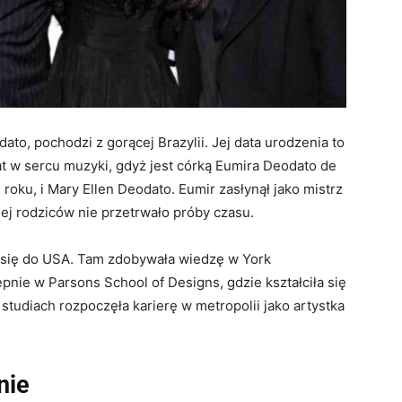
to, pochodzi z gorącej Brazylii. Jej data urodzenia to
at w sercu muzyki, gdyż jest córką Eumira Deodato de
ku, i Mary Ellen Deodato. Eumir zasłynął jako mistrz
ej rodziców nie przetrwało próby czasu.
się do USA. Tam zdobywała wiedzę w York
nie w Parsons School of Designs, gdzie kształciła się
studiach rozpoczęła karierę w metropolii jako artystka
nie