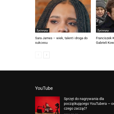
Życiorysy
Życiorysy
Sara James – wiek, talent i droga do
Franciszek 
sukcesu
Gabrieli Kow
YouTube
Sprzęt do nagrywania dla
początkującego YouTubera — o
czego zacząć?