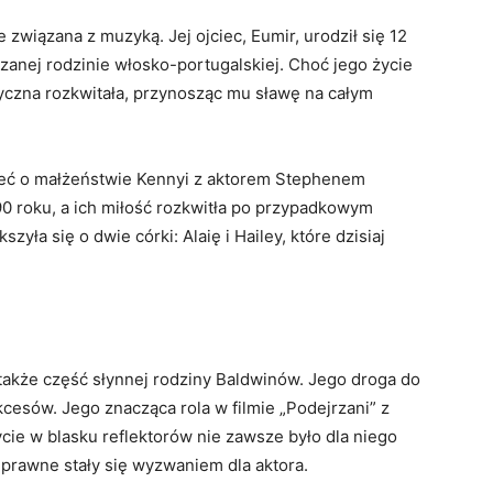
 związana z muzyką. Jej ojciec, Eumir, urodził się 12
anej rodzinie włosko-portugalskiej. Choć jego życie
zyczna rozkwitała, przynosząc mu sławę na całym
eć o małżeństwie Kennyi z aktorem Stephenem
0 roku, a ich miłość rozkwitła po przypadkowym
zyła się o dwie córki: Alaię i Hailey, które dzisiaj
e także część słynnej rodziny Baldwinów. Jego droga do
kcesów. Jego znacząca rola w filmie „Podejrzani” z
cie w blasku reflektorów nie zawsze było dla niego
prawne stały się wyzwaniem dla aktora.