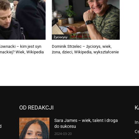
Życiorysy
Kownacki – kim jest syn
Dominik Strzelec – życiorys, wiek,
nackiej? Wiek, Wikipedia
żona, dzieci, Wikipedia, wykształcenie
OD REDAKCJI
K
Sara James – wiek, talent i droga
I
d
do sukcesu
Ce
2024-03-20