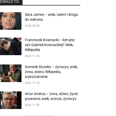
ZOBACZ TO:
Sara James – wiek, talent i droga
do sukcesu
2024-03-20
Franciszek Kownacki – kim jest
syn Gabrieli Kownackiej? Wiek,
Wikipedia
2023-11-18
Dominik Strzelec – życiorys, wiek,
żona, dzieci, Wikipedia,
wykształcenie
2023-11-18
Artur Andrus – żona, dzieci, życie
prywatne, wiek, wzrost, życiorys
2023-11-06